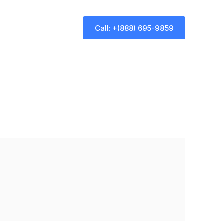
Call: +(888) 695-9859
ews
Contact Us