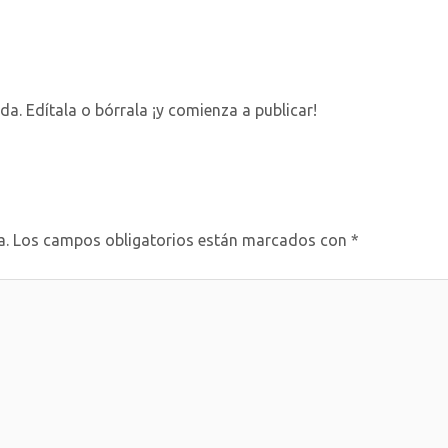
Home
About
Services
Revi
a. Edítala o bórrala ¡y comienza a publicar!
a.
Los campos obligatorios están marcados con
*