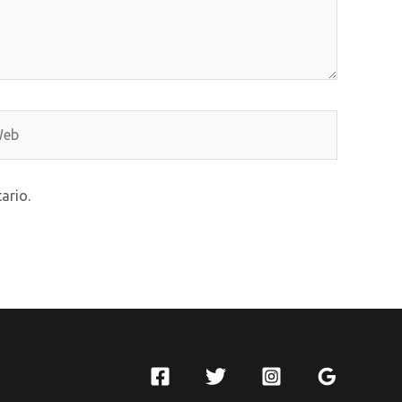
b
ario.